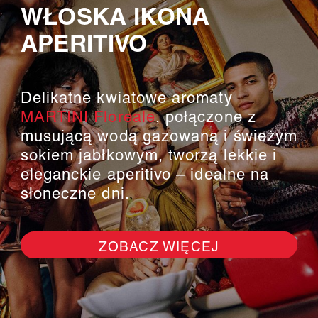
WŁOSKA IKONA
APERITIVO
Delikatne kwiatowe aromaty
MARTINI Floreale
, połączone z
musującą wodą gazowaną i świeżym
sokiem jabłkowym, tworzą lekkie i
eleganckie aperitivo – idealne na
słoneczne dni.
ZOBACZ WIĘCEJ