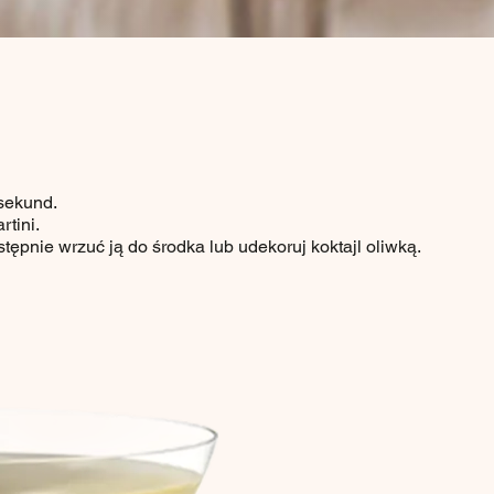
sekund.
tini.
tępnie wrzuć ją do środka lub udekoruj koktajl oliwką.