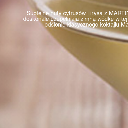
Subtelne nuty cytrusów i irysa z MARTI
doskonale uzupełniają zimną wódkę w te
odsłonie klasycznego koktajlu Mar