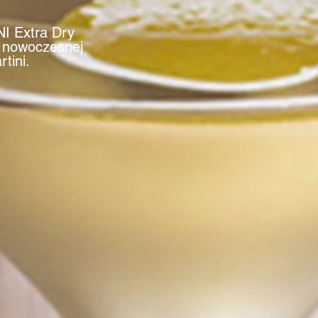
NI Extra Dry
j nowoczesnej
tini.