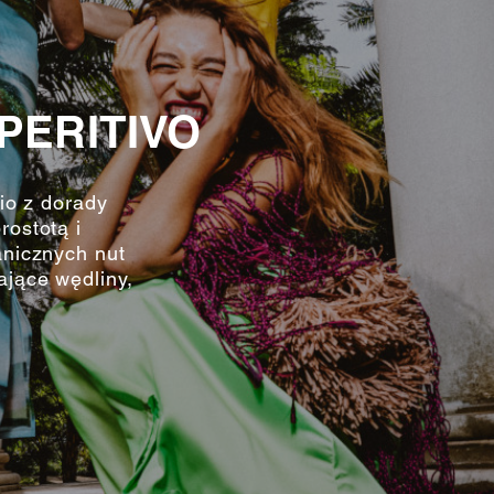
PERITIVO
cio z dorady
rostotą i
anicznych nut
ające wędliny,