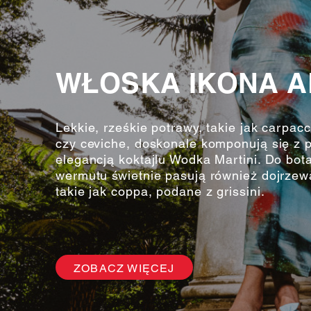
WŁOSKA IKONA A
Lekkie, rześkie potrawy, takie jak carpac
czy ceviche, doskonale komponują się z p
elegancją koktajlu Wodka Martini. Do bot
wermutu świetnie pasują również dojrzew
takie jak coppa, podane z grissini.
ZOBACZ WIĘCEJ