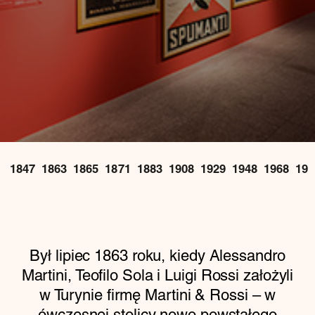
1847
1863
1865
1871
1883
1908
1929
1948
1968
198
Był lipiec 1863 roku, kiedy Alessandro
Martini, Teofilo Sola i Luigi Rossi założyli
w Turynie firmę Martini & Rossi – w
ówczesnej stolicy nowo powstałego