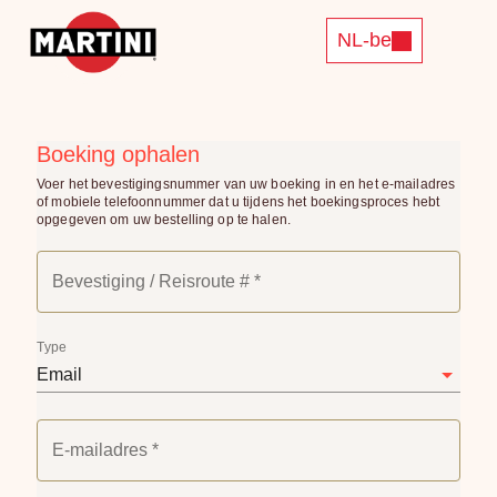
NL-be