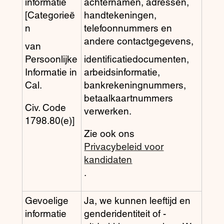
informatie
achternamen, adressen,
[Categorieë
handtekeningen,
n
telefoonnummers en
andere contactgegevens,
van
Persoonlijke
identificatiedocumenten,
Informatie in
arbeidsinformatie,
Cal.
bankrekeningnummers,
betaalkaartnummers
Civ. Code
verwerken.
1798.80(e)]
Zie ook ons
Privacybeleid voor
kandidaten
.
Gevoelige
Ja, we kunnen leeftijd en
informatie
genderidentiteit of -