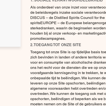
1. SOCIALE VERANTWOORDELIJKHEID
Als onderdeel van onze inzet voor verantwo
de beleidsregels inzake sociale verantwoord
DISCUS
– de Distilled Spirits Council for th
spiritsEUROPE
– de Europese belangenorga
sterkedranken, waarin de beginselen worde
houden bij al onze verkoop- en marketingactiv
promotiecampagnes.
2. TOEGANG TOT ONZE SITE
Toegang tot onze Site is op tijdelijke basis t
zich bevinden in landen of andere territoria 
voor en consumptie van alcoholische dranke
ons het recht voor de diensten die we op onz
voorafgaande kennisgeving in te trekken, te w
onbepaalde tijd te beëindigen. We kunnen de
leveren op onze Site opschorten, beëindigen
algemene voorwaarden hebt overtreden en/o
overtreden. We kunnen de toegang ook met o
opschorten, beëindigen of beperken als we b
moeten nemen om de Site of de gebruikers e