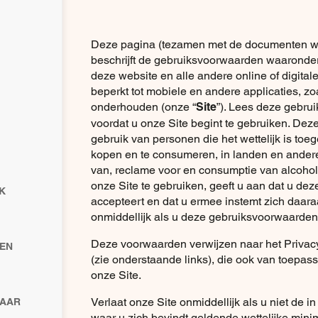
Deze pagina (tezamen met de documenten w
beschrijft de gebruiksvoorwaarden waaronde
deze website en alle andere online of digitale
beperkt tot mobiele en andere applicaties, z
onderhouden (onze “
”). Lees deze gebru
Site
voordat u onze Site begint te gebruiken. Deze 
gebruik van personen die het wettelijk is toe
kopen en te consumeren, in landen en andere 
van, reclame voor en consumptie van alcohol
onze Site te gebruiken, geeft u aan dat u d
K
accepteert en dat u ermee instemt zich daara
onmiddellijk als u deze gebruiksvoorwaarden 
Deze voorwaarden verwijzen naar het Privac
EN
(zie onderstaande links), die ook van toepass
onze Site.
Verlaat onze Site onmiddellijk als u niet de in
NAAR
waar u zich bevindt geldende wettelijke mini