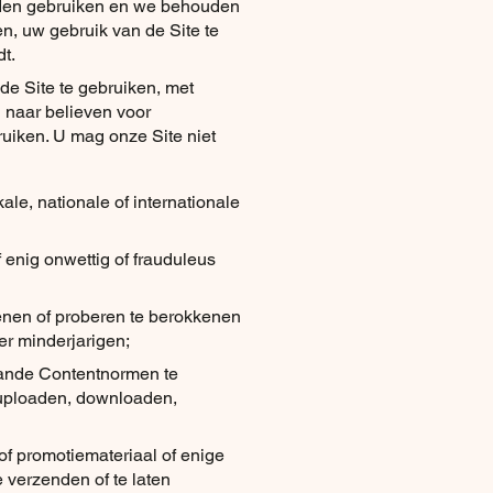
nden gebruiken en we behouden
n, uw gebruik van de Site te
t.
 de Site te gebruiken, met
u naar believen voor
ruiken. U mag onze Site niet
kale, nationale of internationale
f enig onwettig of frauduleus
enen of proberen te berokkenen
er minderjarigen;
aande Contentnormen te
 uploaden, downloaden,
f promotiemateriaal of enige
 verzenden of te laten