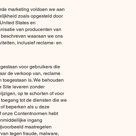
orde marketing voldoen we aan
elijkheid zoals opgesteld door
e United States en
nisatie van producenten van
n beschreven waaraan we ons
iteiten, inclusief reclame- en
oegestaan voor gebruikers die
waar de verkoop van, reclame
n toegestaan is. We behouden
e Site leveren zonder
ijzigen, op te schorten of voor
 toegang tot de diensten die we
 of beperken als u deze
f onze Contentnormen hebt
nmiddellijke ingang
ijvoorbeeld maatregelen
rvan tegen fraude, malware,