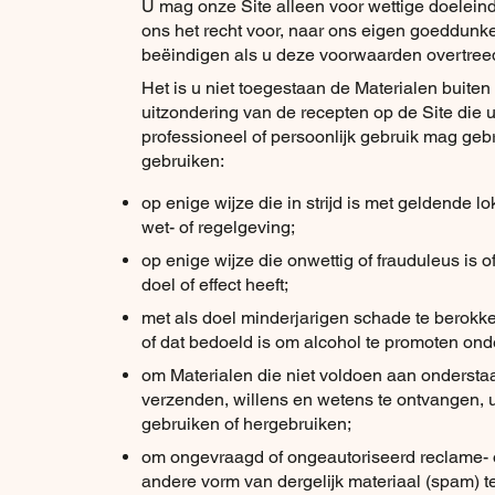
U mag onze Site alleen voor wettige doelei
ons het recht voor, naar ons eigen goeddunke
beëindigen als u deze voorwaarden overtreed
Het is u niet toegestaan de Materialen buiten
uitzondering van de recepten op de Site die 
professioneel of persoonlijk gebruik mag geb
gebruiken:
op enige wijze die in strijd is met geldende lo
wet- of regelgeving;
op enige wijze die onwettig of frauduleus is o
doel of effect heeft;
met als doel minderjarigen schade te berokk
of dat bedoeld is om alcohol te promoten ond
om Materialen die niet voldoen aan onderst
verzenden, willens en wetens te ontvangen,
gebruiken of hergebruiken;
om ongevraagd of ongeautoriseerd reclame- o
andere vorm van dergelijk materiaal (spam) te