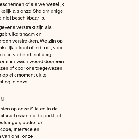
eschermen of als we wettelijk
akelijk als onze Site om enige
 niet beschikbaar is.
vens verstrekt zijn als
w gebruikersnaam en
den verstrekken. We zijn op
lijk, direct of indirect, voor
n of in verband met enig
naam en wachtwoord door een
kozen of door ons toegewezen
 op elk moment uit te
ling in deze
EN
hten op onze Site en in de
lusief maar niet beperkt tot
eeldingen, audio- en
f code, interface en
m van ons, onze