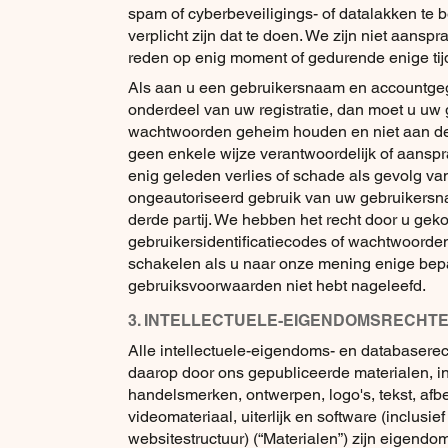
spam of cyberbeveiligings- of datalakken te b
verplicht zijn dat te doen. We zijn niet aanspr
reden op enig moment of gedurende enige tijd
Als aan u een gebruikersnaam en accountgege
onderdeel van uw registratie, dan moet u u
wachtwoorden geheim houden en niet aan der
geen enkele wijze verantwoordelijk of aansprake
enig geleden verlies of schade als gevolg va
ongeautoriseerd gebruik van uw gebruikers
derde partij. We hebben het recht door u ge
gebruikersidentificatiecodes of wachtwoorden
schakelen als u naar onze mening enige bepa
gebruiksvoorwaarden niet hebt nageleefd.
3. INTELLECTUELE-EIGENDOMSRECHT
Alle intellectuele-eigendoms- en databaserec
daarop door ons gepubliceerde materialen, inc
handelsmerken, ontwerpen, logo's, tekst, afb
videomateriaal, uiterlijk en software (inclusie
websitestructuur) (“Materialen”) zijn eigendo