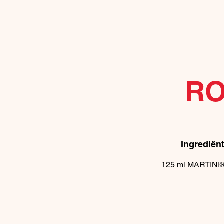
RO
Ingrediën
125
ml
MARTINI®