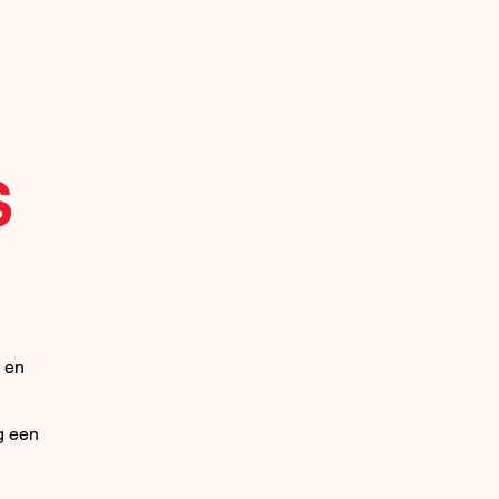
S
s en
eg een