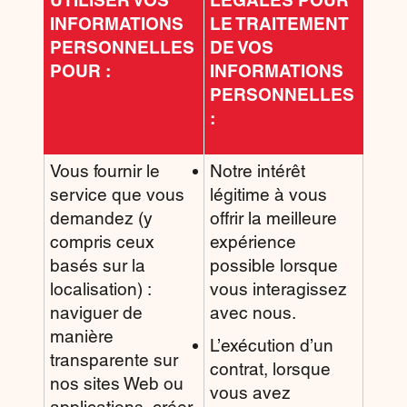
UTILISER VOS
LÉGALES POUR
INFORMATIONS
LE TRAITEMENT
PERSONNELLES
DE VOS
POUR :
INFORMATIONS
PERSONNELLES
:
Vous fournir le
Notre intérêt
service que vous
légitime à vous
demandez (y
offrir la meilleure
compris ceux
expérience
basés sur la
possible lorsque
localisation) :
vous interagissez
naviguer de
avec nous.
manière
L’exécution d’un
transparente sur
contrat, lorsque
nos sites Web ou
vous avez