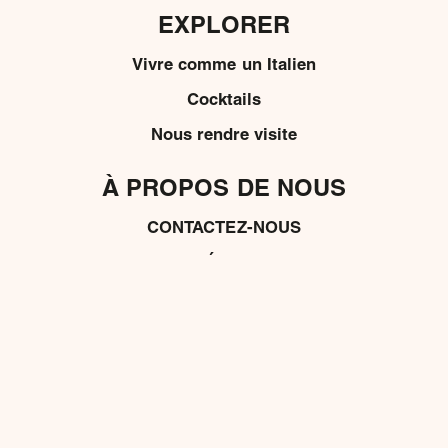
EXPLORER
Vivre comme un Italien
Cocktails
Nous rendre visite
À PROPOS DE NOUS
CONTACTEZ-NOUS
MÉDIAS
POLITIQUE DE CONFIDENTIALITÉ
POLITIQUE DE COOKIE
CONDITIONS GÉNÉRALES
L’ABUS D’ALCOOL NUIT À LA SANTÉ.
Nous soutenons une démarche responsable par rapport à la