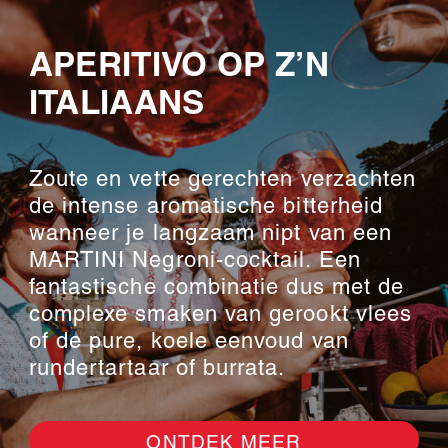
APERITIVO OP Z’N
ITALIAANS
Zoute en vette gerechten verzachten
de intense aromatische bitterheid
wanneer je langzaam nipt van een
MARTINI Negroni-cocktail. Een
fantastische combinatie dus met de
complexe smaken van gerookt vlees
of de pure, koele eenvoud van
rundertartaar of burrata.
ONTDEK MEER