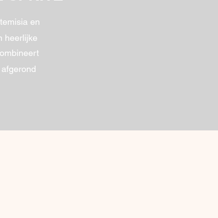
temisia en
 heerlijke
 combineert
t afgerond