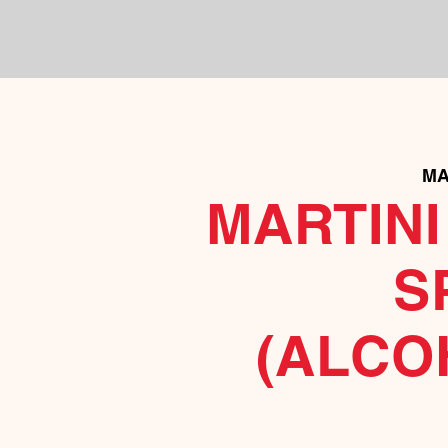
MA
MARTINI
S
(ALCO