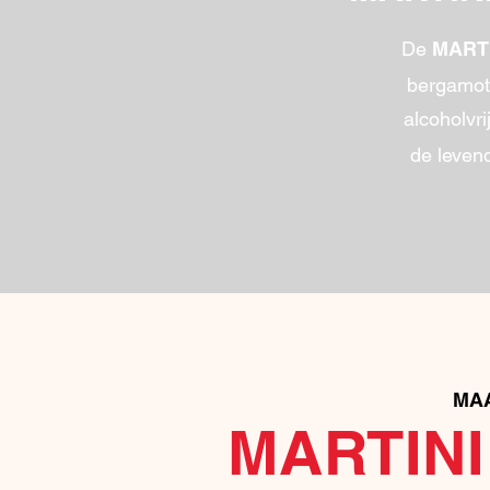
De
MARTI
bergamot.
alcoholvri
de levend
MAA
MARTINI