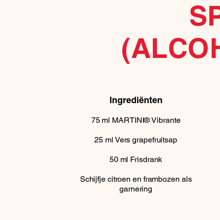
S
(ALCO
Ingrediënten
75
ml
MARTINI® Vibrante
25
ml
Vers grapefruitsap
50
ml
Frisdrank
Schijfje citroen en frambozen als
garnering