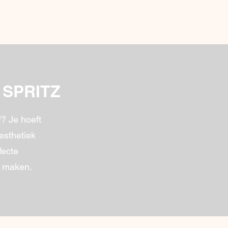
 SPRITZ
f? Je hoeft
esthetiek
fecte
e maken.