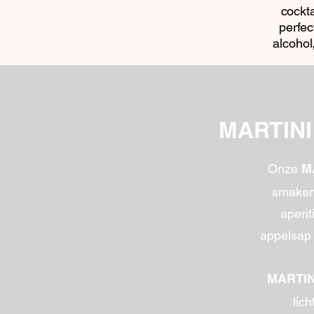
cockta
perfec
alcohol
MARTIN
Onze
M
smaken 
aperit
appelsap 
MARTINI
lic