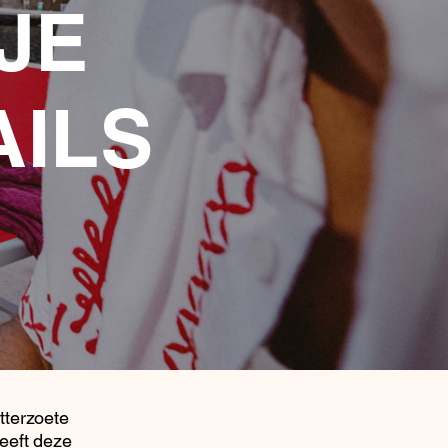
JE
AILS
itterzoete
leeft deze