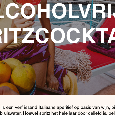
LCOHOLVRI
ITZCOCKT
 is een verfrissend Italiaans aperitief op basis van wijn, b
 bruiswater. Hoewel spritz het hele jaar door geliefd is, be