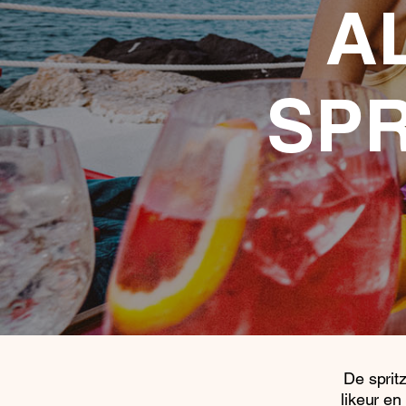
A
SPR
De spritz
likeur en