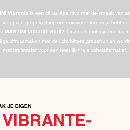
is een citrus Aperitivo met de smaak van ar
NI Vibrante
 Voeg wat grapefruitsap en bruiswater toe en je hebt een
je
. Deze alcoholvrije cocktail
MARTINI Vibrante Spritz
ige citrussmaken met de licht bittere grapefruit en word
met bruiswater voor een heerlijk fris alcoholalternatief.
K JE EIGEN
 VIBRANTE-