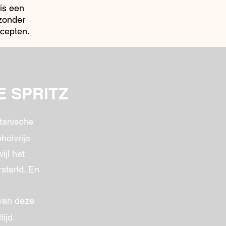
 is een
 zonder
ecepten.
 SPRITZ
otanische
holvrije
ijl het
sterkt. En
 van deze
ijd.