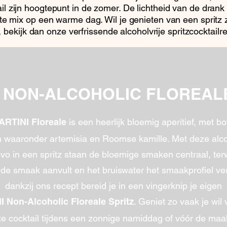
il zijn hoogtepunt in de zomer. De lichtheid van de drank
te mix op een warme dag. Wil je genieten van een spritz
, bekijk dan onze verfrissende alcoholvrije spritzcocktailr
I NON-ALCOHOLIC FLOREALE
is een heerlijk bloemig aperitief, met b
ARTINI Floreale
waaronder artemisia en Roomse kamille. Met deze alco
ivo in een spritz staan de bloemige smaken centraal, terw
de smaak aanvult en het bruiswater het smaakprofiel ver
dankzij ons recept bereid je in een vingerknip je eigen
. Geniet zo vaak je wil
 Non-Alcoholic Floreale Spritz
hte cocktail tijdens een zonnige namiddag of vóór de maalt