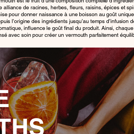
mouth est le fruit d’une composition complexe d’ingrédie
 alliance de racines, herbes, fleurs, raisins, épices et spi
ise pour donner naissance à une boisson au goût uniqu
epuis l’origine des ingrédients jusqu’au temps d’infusion
omatique, influence le goût final du produit. Ainsi, chaque
sé avec soin pour créer un vermouth parfaitement équili
E
THS