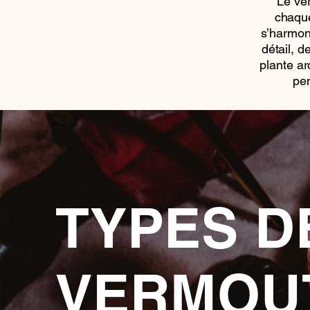
Le ver
chaque
s’harmon
détail, d
plante ar
pen
TYPES D
VERMOU