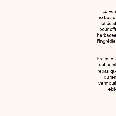
Le ver
herbes e
et écl
pour off
herbacées
l’ingrédi
En Italie,
est habi
repas que
du te
vermouth
rejo