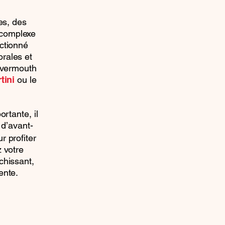
es, des
 complexe
ctionné
orales et
u vermouth
ou le
tini
ortante, il
l d’avant-
r profiter
 votre
chissant,
ente.