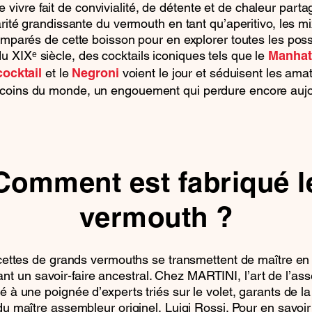
de vivre fait de convivialité, de détente et de chaleur part
arité grandissante du vermouth en tant qu’aperitivo, les m
mparés de cette boisson pour en explorer toutes les possi
 du XIXᵉ siècle, des cocktails iconiques tels que le
Manhat
et le
voient le jour et séduisent les ama
cocktail
Negroni
 coins du monde, un engouement qui perdure encore aujo
Comment est fabriqué l
vermouth ?
cettes de grands vermouths se transmettent de maître en 
nt un savoir-faire ancestral. Chez MARTINI, l’art de l’a
ié à une poignée d’experts triés sur le volet, garants de la 
du maître assembleur originel, Luigi Rossi. Pour en savoir