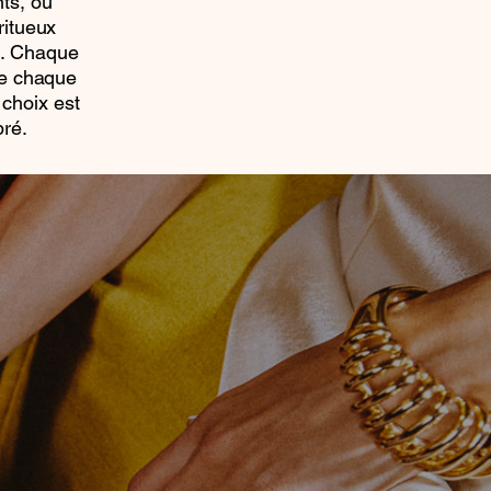
nts, où
ritueux
e. Chaque
 de chaque
 choix est
bré.