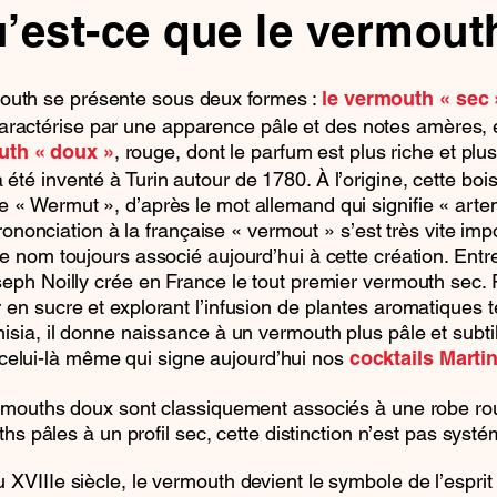
’est-ce que le vermout
outh se présente sous deux formes :
le vermouth « sec 
aractérise par une apparence pâle et des notes amères, 
, rouge, dont le parfum est plus riche et plu
uth « doux »
 été inventé à Turin autour de 1780. À l’origine, cette boi
e « Wermut », d’après le mot allemand qui signifie « artem
rononciation à la française « vermout » s’est très vite im
 le nom toujours associé aujourd’hui à cette création. Entr
eph Noilly crée en France le tout premier vermouth sec.
r en sucre et explorant l’infusion de plantes aromatiques t
misia, il donne naissance à un vermouth plus pâle et subt
 celui-là même qui signe aujourd’hui nos
cocktails Martin
ermouths doux sont classiquement associés à une robe rou
hs pâles à un profil sec, cette distinction n’est pas systé
du XVIIIe siècle, le vermouth devient le symbole de l’espri