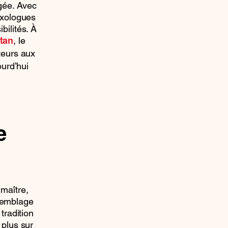
agée. Avec
ixologues
bilités. À
, le
tan
teurs aux
urd’hui
e
maître,
ssemblage
tradition
 plus sur