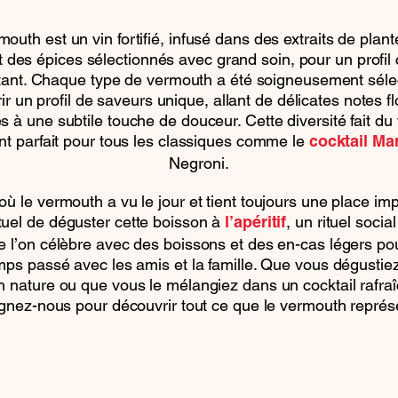
mouth est un vin fortifié, infusé dans des extraits de plant
t des épices sélectionnés avec grand soin, pour un profil
atant. Chaque type de vermouth a été soigneusement séle
rir un profil de saveurs unique, allant de délicates notes fl
 à une subtile touche de douceur. Cette diversité fait d
ent parfait pour tous les classiques comme le
cocktail Mar
Negroni.
 où le vermouth a vu le jour et tient toujours une place imp
tuel de déguster cette boisson à
, un rituel socia
l’apéritif
 l’on célèbre avec des boissons et des en-cas légers pou
mps passé avec les amis et la famille. Que vous dégustiez
 nature ou que vous le mélangiez dans un cocktail rafraî
ignez-nous pour découvrir tout ce que le vermouth représ