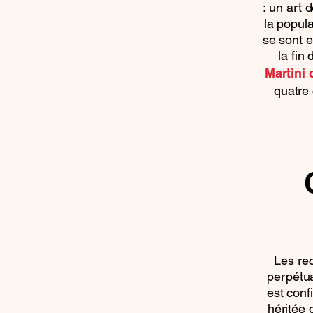
: un art 
la popul
se sont e
la fin
Martini 
quatre
Les re
perpétua
est conf
héritée 