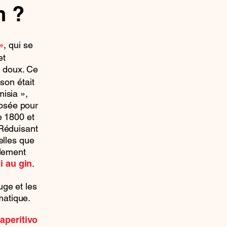
h ?
, qui se
»
et
s doux. Ce
sson était
isia »,
posée pour
e 1800 et
 Réduisant
elles que
ilement
.
i au gin
ge et les
matique.
t
aperitivo