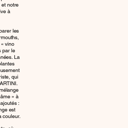
 et notre
ive à
parer les
ermouths,
 « vino
 par le
nnées. La
plantes
ieusement
ste, qui
MARTINI.
 mélange
l’âme » à
ajoutés :
ange est
a couleur.