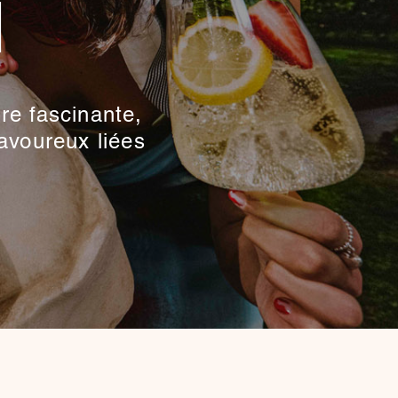
H
re fascinante,
savoureux liées