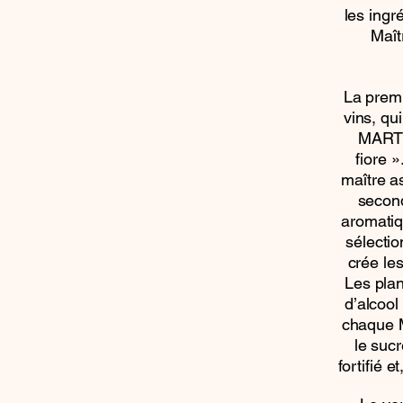
les ingr
Maît
La premi
vins, qu
MARTIN
fiore 
maître a
second
aromatiq
sélecti
crée le
Les pla
d’alcool
chaque M
le sucr
fortifié 