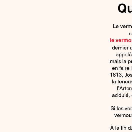
Qu
Le verm
c
le vermo
dernier a
appelé
mais la p
en faire
1813, Jos
la teneu
l’Arte
acidulé,
Si les v
vermout
À la fin 