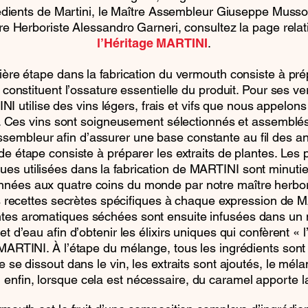
édients de Martini, le Maître Assembleur Giuseppe Musso
re Herboriste Alessandro Garneri, consultez la page relat
.
l’Héritage MARTINI
ère étape dans la fabrication du vermouth consiste à pré
i constituent l’ossature essentielle du produit. Pour ses v
I utilise des vins légers, frais et vifs que nous appelons
». Ces vins sont soigneusement sélectionnés et assemblés
ssembleur afin d’assurer une base constante au fil des a
e étape consiste à préparer les extraits de plantes. Les 
ues utilisées dans la fabrication de MARTINI sont minut
onnées aux quatre coins du monde par notre maître herbori
s recettes secrètes spécifiques à chaque expression de 
ntes aromatiques séchées sont ensuite infusées dans un
 et d’eau afin d’obtenir les élixirs uniques qui confèrent « 
ARTINI. À l’étape du mélange, tous les ingrédients sont 
e se dissout dans le vin, les extraits sont ajoutés, le mél
et, enfin, lorsque cela est nécessaire, du caramel apporte l