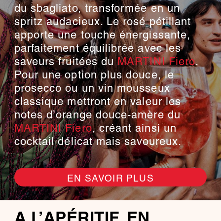
du sbagliato, transformée en un
spritz audacieux. Le rosé pétillant
apporte une touche énergissante,
parfaitement équilibrée avec les
saveurs fruitées du
MARTINI Fiero
.
Pour une option plus douce, le
prosecco ou un vin mousseux
classique mettront en valeur les
notes d’orange douce-amère du
MARTINI Fiero
, créant ainsi un
cocktail délicat mais savoureux.
EN SAVOIR PLUS
A L’APÉRITIF, EN