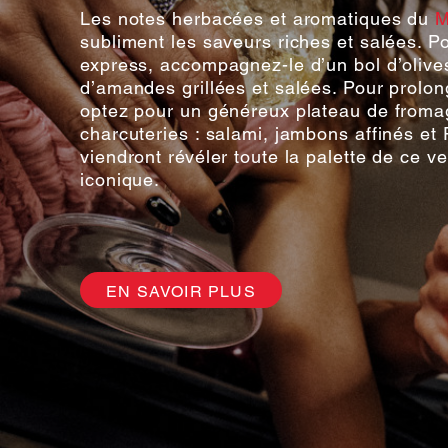
Les notes herbacées et aromatiques du
M
subliment les saveurs riches et salées. Po
express, accompagnez-le d’un bol d’olive
d’amandes grillées et salées. Pour prolong
optez pour un généreux plateau de froma
charcuteries : salami, jambons affinés et
viendront révéler toute la palette de ce v
iconique.
EN SAVOIR PLUS