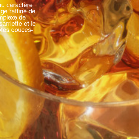
u caractère
ge raffiné de
mplexe de
sarriette et le
otes douces-