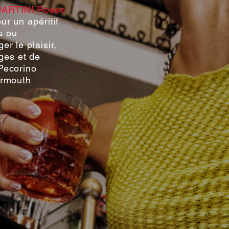
ARTINI Rosso
ur un apéritif
s ou
er le plaisir,
ges et de
 Pecorino
ermouth