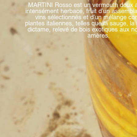
MARTINI Rosso est un vermouth doux a
intensément herbacé, fruit d’un assembla
vins sélectionnés et d’un mélange co
plantes italiennes, telles que la sauge, la 
dictame, relevé de bois exotiques aux n
amères.